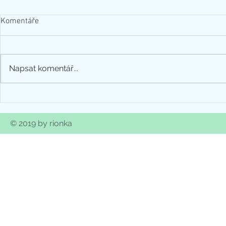
Komentáře
.artemis
Napsat komentář...
.analog: můj t
dobrodružst
© 2019 by rionka